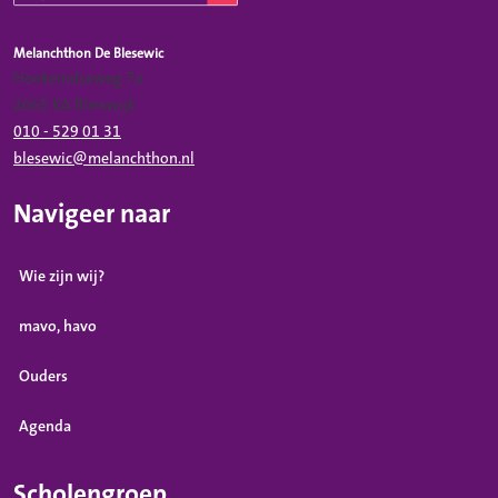
Melanchthon De Blesewic
Hoekeindseweg 7a
2665 KA Bleiswijk
010 - 529 01 31
blesewic@melanchthon.nl
Navigeer naar
Wie zijn wij?
mavo, havo
Ouders
Agenda
Scholengroep