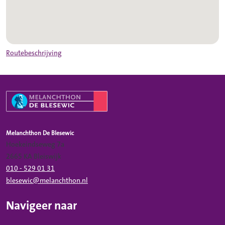
Melanchthon De Blesewic op de kaart
Routebeschrijving
Melanchthon De Blesewic
Hoekeindseweg 7a
2665 KA Bleiswijk
010 - 529 01 31
blesewic@melanchthon.nl
Navigeer naar