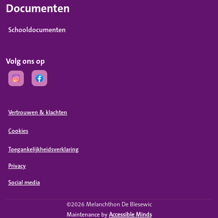
Documenten
Schooldocumenten
Volg ons op
(Opent in een nieuw tabblad)
(Opent in een nieuw tabblad)
Vertrouwen & klachten
Cookies
Toegankelijkheidsverklaring
Privacy
Social media
(Opent in een nieuw tabblad)
©2026 Melanchthon De Blesewic
Maintenance by
Accessible Minds