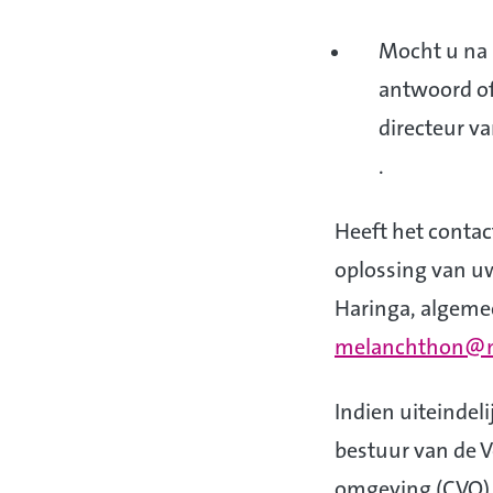
Mocht u na 
antwoord of
directeur v
.
Heeft het contac
oplossing van uw
Haringa, algeme
melanchthon@m
Indien uiteindeli
bestuur van de V
omgeving (CVO) 