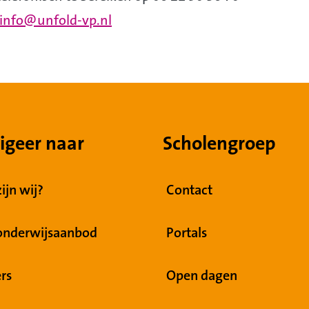
info@unfold-vp.nl
igeer naar
Scholengroep
ijn wij?
Contact
onderwijsaanbod
Portals
rs
Open dagen