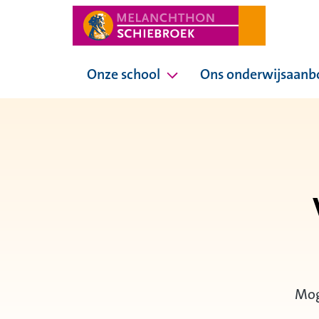
Onze school
Ons onderwijsaanb
Pagina's onder Onze sc
Moge