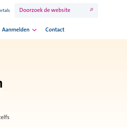
ortals
Aanmelden
Contact
ina's onder Open dagen
Pagina's onder Aanmelden
n
zelfs