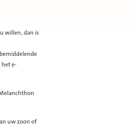
u willen, dan is
n bemiddelende
 het e-
t Melanchthon
van uw zoon of