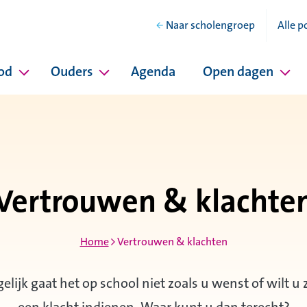
Naar scholengroep
Alle p
od
Ouders
Agenda
Open dagen
hool
Pagina's onder Ons onderwijsaanbod
Pagina's onder Ouders
Pag
Vertrouwen & klachte
Home
Vertrouwen & klachten
lijk gaat het op school niet zoals u wenst of wilt u 