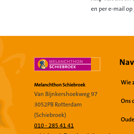
en per e-mail op
Nav
Wie z
Melanchthon Schiebroek
Van Bijnkershoekweg 97
Ons 
3052PB Rotterdam
(Schiebroek)
Oude
010 - 285 41 41