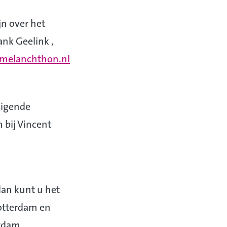
jn over het
ank Geelink ,
@melanchthon.nl
digende
 bij Vincent
dan kunt u het
Rotterdam en
rdam.