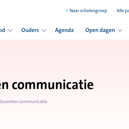
Naar scholengroep
Alle p
od
Ouders
Agenda
Open dagen
hool
Pagina's onder Ons onderwijsaanbod
Pagina's onder Ouders
Pag
en communicatie
docenten communicatie