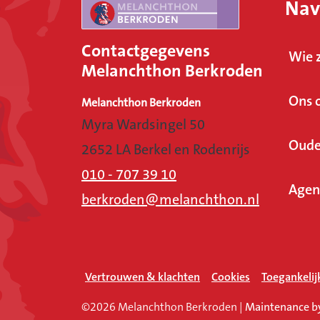
Nav
Contactgegevens
Wie z
Melanchthon Berkroden
Ons 
Melanchthon Berkroden
Myra Wardsingel 50
Oude
2652 LA Berkel en Rodenrijs
010 - 707 39 10
Agen
berkroden@melanchthon.nl
Vertrouwen & klachten
Cookies
Toegankelij
©2026 Melanchthon Berkroden
|
Maintenance b