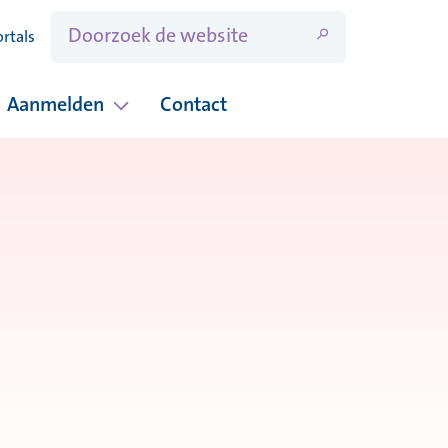
ortals
Aanmelden
Contact
ina's onder Open dagen
Pagina's onder Aanmelden