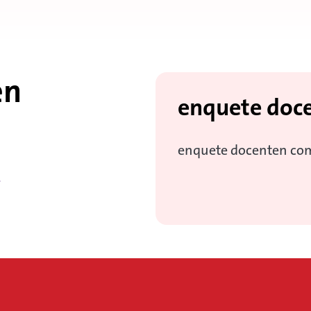
en
enquete doc
enquete docenten co