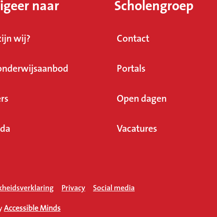
igeer naar
Scholengroep
ijn wij?
Contact
onderwijsaanbod
Portals
rs
Open dagen
da
Vacatures
kheidsverklaring
Privacy
Social media
(Opent in een nieuw tab
y
Accessible Minds