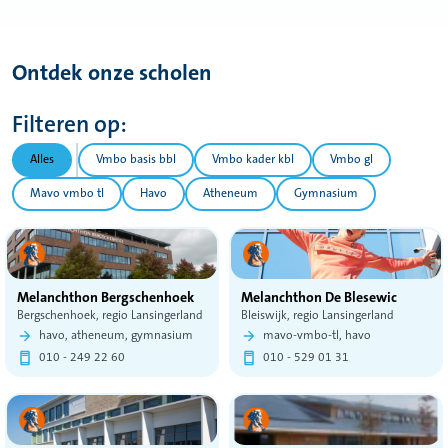
Ontdek onze scholen
Filteren op:
Alles
Vmbo basis bbl
Vmbo kader kbl
Vmbo gl
Mavo vmbo tl
Havo
Atheneum
Gymnasium
Melanchthon Bergschenhoek
Melanchthon De Blesewic
Bergschenhoek, regio Lansingerland
Bleiswijk, regio Lansingerland
havo, atheneum, gymnasium
mavo-vmbo-tl, havo
010 - 249 22 60
010 - 529 01 31