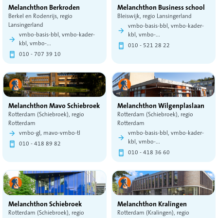
Melanchthon Berkroden
Melanchthon Business school
Berkel en Rodenrijs, regio
Bleiswijk, regio Lansingerland
Lansingerland
vmbo-basis-bbl, vmbo-kader-
vmbo-basis-bbl, vmbo-kader-
kbl, vmbo-...
kbl, vmbo-...
010 - 521 28 22
010 - 707 39 10
Melanchthon Mavo Schiebroek
Melanchthon Wilgenplaslaan
Rotterdam (Schiebroek), regio
Rotterdam (Schiebroek), regio
Rotterdam
Rotterdam
vmbo-gl, mavo-vmbo-tl
vmbo-basis-bbl, vmbo-kader-
kbl, vmbo-...
010 - 418 89 82
010 - 418 36 60
Melanchthon Schiebroek
Melanchthon Kralingen
Rotterdam (Schiebroek), regio
Rotterdam (Kralingen), regio