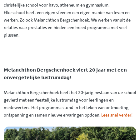
christelijke school voor havo, atheneum en gymnasium.
Elke school heeft een eigen sfeer en een eigen manier van leven en
werken. Zo ook Melanchthon Bergschenhoek. We werken vanuit de
relaties naar prestaties en bieden een breed programma met veel
plussen.
𝗠𝗲𝗹𝗮𝗻𝗰𝗵𝘁𝗵𝗼𝗻 𝗕𝗲𝗿𝗴𝘀𝗰𝗵𝗲𝗻𝗵𝗼𝗲𝗸 𝘃𝗶𝗲𝗿𝘁 𝟮𝟬 𝗷𝗮𝗮𝗿 𝗺𝗲𝘁 𝗲𝗲𝗻
𝗼𝗻𝘃𝗲𝗿𝗴𝗲𝘁𝗲𝗹𝗶𝗷𝗸𝗲 𝗹𝘂𝘀𝘁𝗿𝘂𝗺𝗱𝗮𝗴
!
Melanchthon Bergschenhoek heeft het 20-jarig bestaan van de school
gevierd met een feestelijke lustrumdag voor leerlingen en
medewerkers. Het programma stond in het teken van ontmoeting,
ontspanning en samen nieuwe ervaringen opdoen.
Lees snel verder!