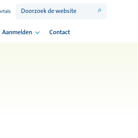
ortals
Aanmelden
Contact
ina's onder Open dagen
Pagina's onder Aanmelden