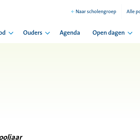
Naar scholengroep
Alle p
od
Ouders
Agenda
Open dagen
hool
Pagina's onder Ons onderwijsaanbod
Pagina's onder Ouders
Pag
ooljaar