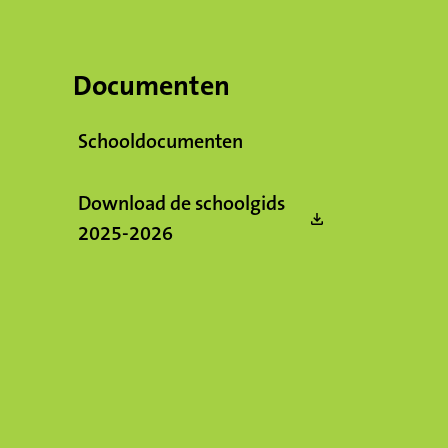
Documenten
Schooldocumenten
Download de schoolgids
(Opent in een nieuw tabblad)
2025-2026
nieuw tabblad)