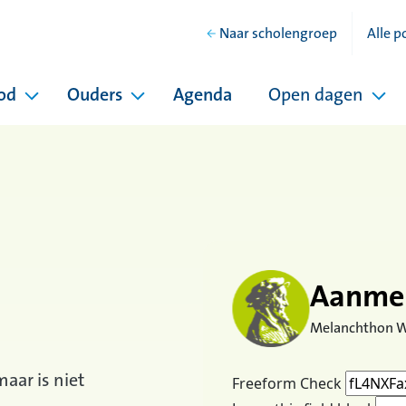
Naar scholengroep
Alle p
od
Ouders
Agenda
Open dagen
hool
Pagina's onder Ons onderwijsaanbod
Pagina's onder Ouders
Pag
Aanmel
Melanchthon W
aar is niet
Freeform Check