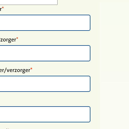
r
rzorger
r/verzorger