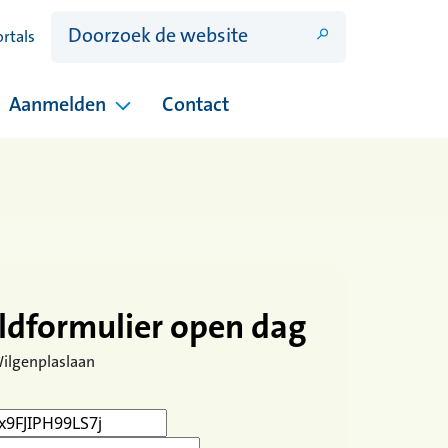
ortals
Aanmelden
Contact
ina's onder Open dagen
Pagina's onder Aanmelden
dformulier open dag
ilgenplaslaan