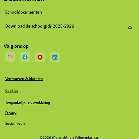
Schooldocumenten
Download de schoolgids 2025-2026
(Opent in een nieuw tabblad)
Volg ons op
(Opent in een nieuw tabblad)
(Opent in een nieuw tabblad)
(Opent in een nieuw tabblad)
(Opent in een nieuw tabblad)
Vertrouwen & klachten
Cookies
Toegankelijkheidsverklaring
Privacy
Social media
(Opent in een nieuw tabblad)
©2026 Melanchthon Wilgenplaslaan