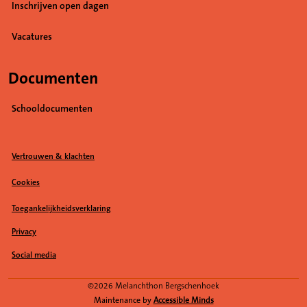
Inschrijven open dagen
Vacatures
(Opent in een nieuw tabblad)
Documenten
Schooldocumenten
Vertrouwen & klachten
Cookies
Toegankelijkheidsverklaring
Privacy
Social media
(Opent in een nieuw tabblad)
©2026 Melanchthon Bergschenhoek
Maintenance by
Accessible Minds