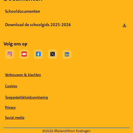
Schooldocumenten
Download de schoolgids 2025-2026
Volg ons op
(Opent in een nieuw tabblad)
(Opent in een nieuw tabblad)
(Opent in een nieuw tabblad)
(Opent in een nieuw tabblad)
(Opent in een nieuw tabblad)
Vertrouwen & klachten
Cookies
Toegankelijkheidsverklaring
Privacy
Social media
(Opent in een nieuw tabblad)
©2026 Melanchthon Kralingen