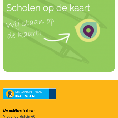
Melanchthon Kralingen
Vredenoordplein 60