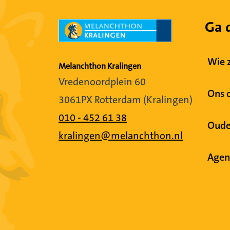
Ga 
Wie z
Melanchthon Kralingen
Vredenoordplein 60
Ons 
3061PX Rotterdam (Kralingen)
010 - 452 61 38
Oude
kralingen@melanchthon.nl
Agen