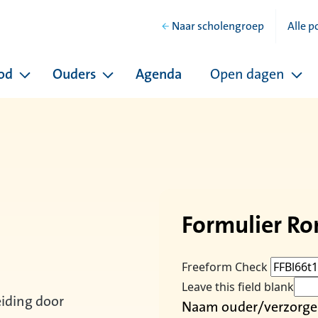
Naar scholengroep
Alle p
od
Ouders
Agenda
Open dagen
hool
Pagina's onder Ons onderwijsaanbod
Pagina's onder Ouders
Pag
Formulier Ro
Freeform Check
Leave this field blank
iding door
Naam ouder/verzorge