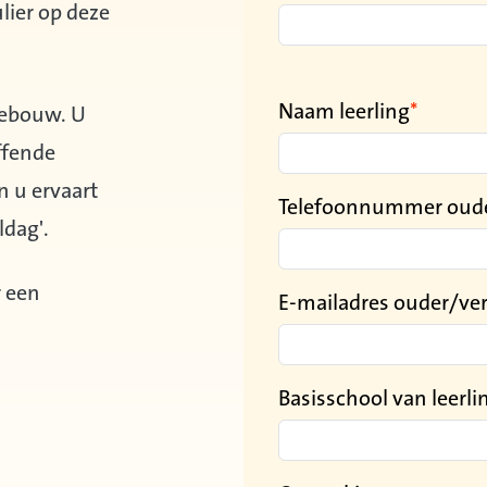
lier op deze
Naam leerling
 gebouw. U
ffende
n u ervaart
Telefoonnummer oude
oldag'.
r een
E-mailadres ouder/ve
Basisschool van leerli