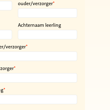
ouder/verzorger
Achternaam leerling
r/verzorger
rzorger
ng