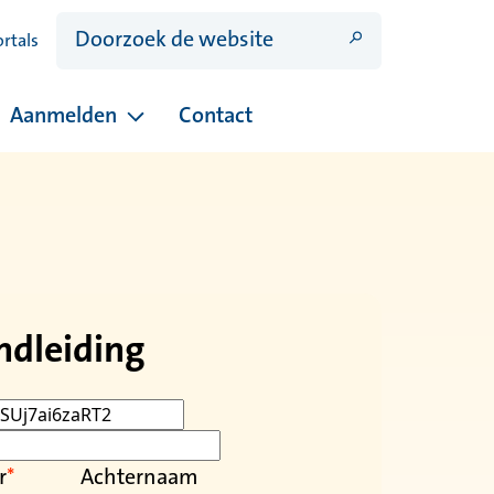
ortals
Aanmelden
Contact
ina's onder Open dagen
Pagina's onder Aanmelden
ndleiding
r
Achternaam