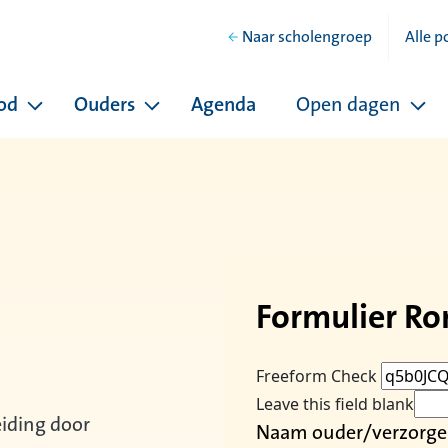
Naar scholengroep
Alle p
od
Ouders
Agenda
Open dagen
hool
Pagina's onder Ons onderwijsaanbod
Pagina's onder Ouders
Pag
Formulier Ro
Freeform Check
Leave this field blank
iding door
Naam ouder/verzorge