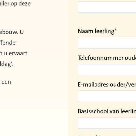
lier op deze
Naam leerling
 gebouw. U
ffende
n u ervaart
Telefoonnummer oude
oldag'.
r een
E-mailadres ouder/ve
Basisschool van leerli