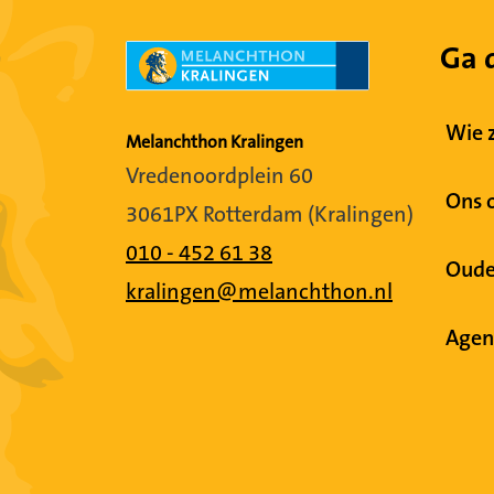
Ga 
Wie z
Melanchthon Kralingen
Vredenoordplein 60
Ons 
3061PX Rotterdam (Kralingen)
010 - 452 61 38
Oude
kralingen@melanchthon.nl
Agen