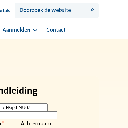
ortals
Aanmelden
Contact
ina's onder Open dagen
Pagina's onder Aanmelden
ndleiding
r
Achternaam