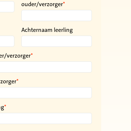
ouder/verzorger
Achternaam leerling
r/verzorger
rzorger
ng