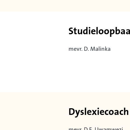
Studieloopba
mevr. D. Malinka
Dyslexiecoach
mevr. D.E. Uwamwezi