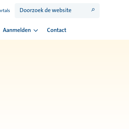
ortals
Aanmelden
Contact
ina's onder Open dagen
Pagina's onder Aanmelden