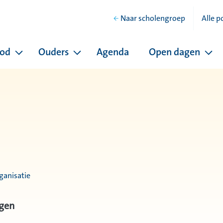
Naar scholengroep
Alle p
bod
Ouders
Agenda
Open dagen
hool
Pagina's onder Ons onderwijsaanbod
Pagina's onder Ouders
Pag
ganisatie
ngen