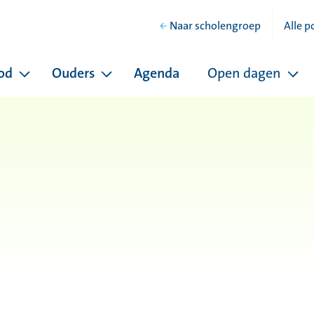
Naar scholengroep
Alle p
od
Ouders
Agenda
Open dagen
hool
Pagina's onder Ons onderwijsaanbod
Pagina's onder Ouders
Pag