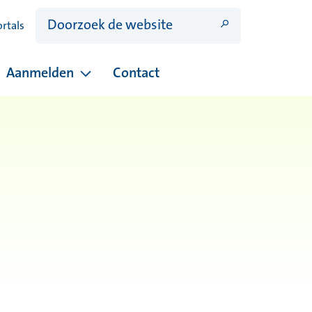
ortals
Aanmelden
Contact
ina's onder Open dagen
Pagina's onder Aanmelden