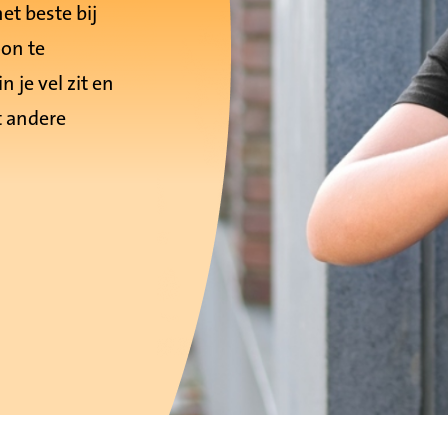
et beste bij
oon te
 je vel zit en
 andere