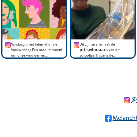
Vandaag is het Internationale
Dit zijn ze allemaal: de
Vrouwendag.Een mooi moment
𝗽𝗿𝗶𝗷𝘀𝘄𝗶𝗻𝗻𝗮𝗮𝗿𝘀 van dit
om onze vrouwen en…
schooljaar!Tijdens de…
In
@
Facebook
Melanch