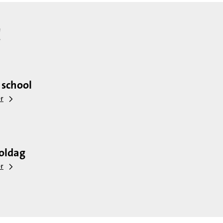
!
 school
r
ooldag
r