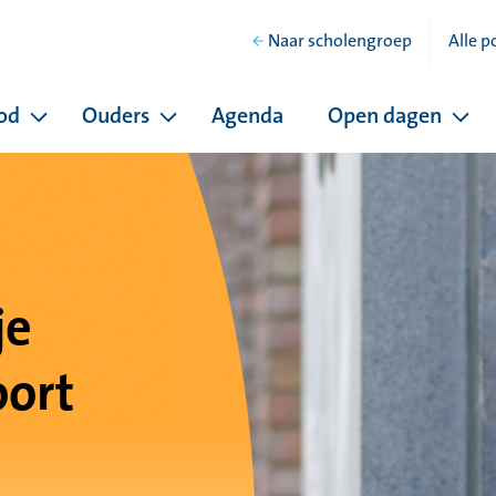
Naar scholengroep
Alle p
od
Ouders
Agenda
Open dagen
hool
Pagina's onder Ons onderwijsaanbod
Pagina's onder Ouders
Pag
je
oort