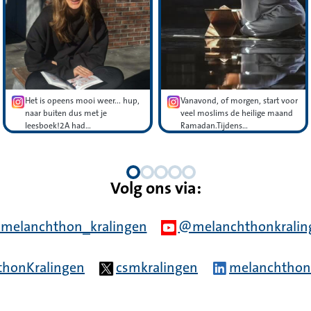
Het is opeens mooi weer... hup,
Vanavond, of morgen, start voor
naar buiten dus met je
veel moslims de heilige maand
leesboek!2A had…
Ramadan.Tijdens…
Volg ons via:
stagram pagina van Kralingen.
melanchthon_kralingen
YT icon pagina van Kr
@melanchthonkralin
 icon 2048x2048 pagina van Kralingen.
thonKralingen
X MK pagina van Kralingen.
csmkralingen
Icone Linked 
melanchthon