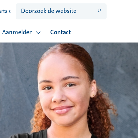
ortals
Aanmelden
Contact
ina's onder Open dagen
Pagina's onder Aanmelden