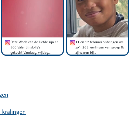
Deze Week van de Liefde zijn er
11 en 12 februari ontvingen we
500 Valentijnslolly's
zo'n 265 leerlingen van groep 8:
gekocht!Vandaag, vrijdag…
zij waren bij…
alingen.
gen
In mk pagina van Kralingen.
-kralingen