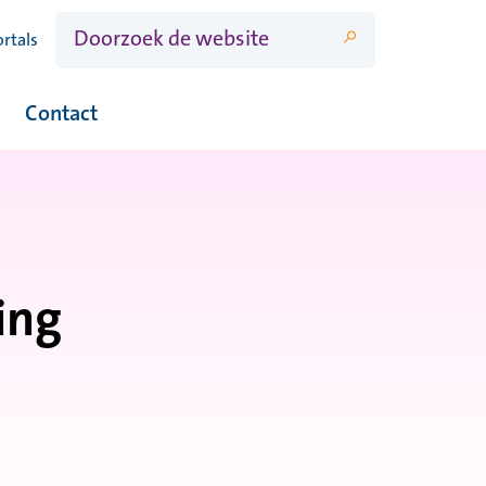
ortals
Contact
agina's onder Aanmelden
ing