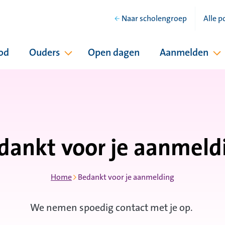
Naar scholengroep
Alle p
od
Ouders
Open dagen
Aanmelden
hool
Pagina's onder Ouders
P
dankt voor je aanmeld
Home
Bedankt voor je aanmelding
We nemen spoedig contact met je op.