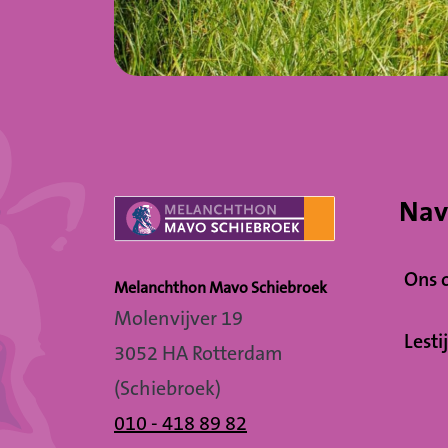
Nav
Ons 
Melanchthon Mavo Schiebroek
Molenvijver 19
Lesti
3052 HA Rotterdam
(Schiebroek)
010 - 418 89 82