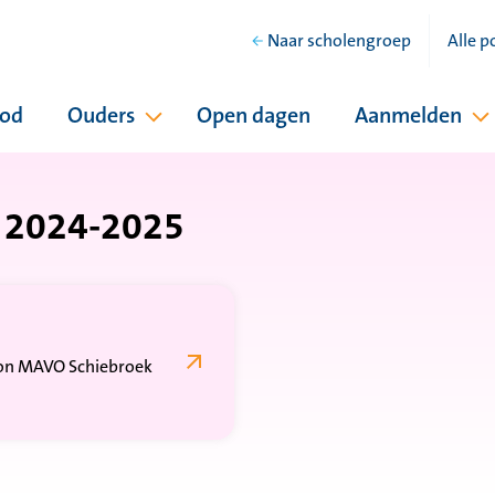
Naar scholengroep
Alle p
bod
Ouders
Open dagen
Aanmelden
hool
Pagina's onder Ouders
P
l 2024-2025
thon MAVO Schiebroek