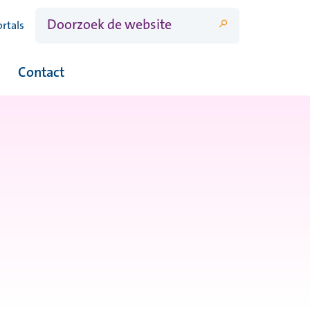
ortals
Contact
agina's onder Aanmelden