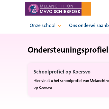
Onze school
Ons onderwijsaan
Pagina's onder Onze sc
Ondersteuningsprofie
Schoolprofiel op Koersvo
Hier vindt u het schoolprofiel van Melanch
op Koersvo
Externe link