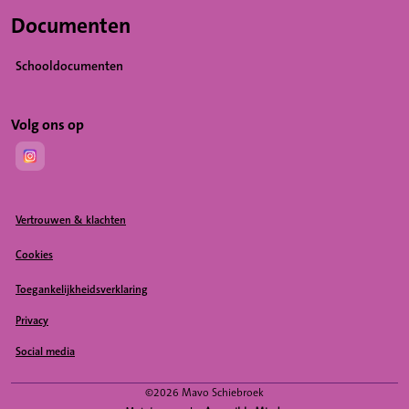
Documenten
Schooldocumenten
Volg ons op
(Opent in een nieuw tabblad)
Vertrouwen & klachten
Cookies
Toegankelijkheidsverklaring
Privacy
Social media
(Opent in een nieuw tabblad)
©2026 Mavo Schiebroek